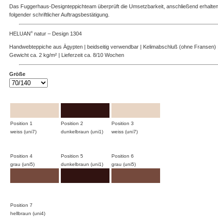
Das Fuggerhaus-Designteppichteam überprüft die Umsetzbarkeit, anschließend erhalten 
folgender schriftlicher Auftragsbestätigung.
HELUAN
natur – Design 1304
®
Handwebteppiche aus Ägypten | beidseitig verwendbar | Kelimabschluß (ohne Fransen) | 
Gewicht ca. 2 kg/m² | Lieferzeit ca. 8/10 Wochen
Größe
Position 1
Position 2
Position 3
weiss (uni7)
dunkelbraun (uni1)
weiss (uni7)
Position 4
Position 5
Position 6
grau (uni5)
dunkelbraun (uni1)
grau (uni5)
Position 7
hellbraun (uni4)