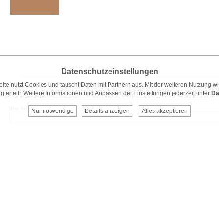
Datenschutzeinstellungen
ite nutzt Cookies und tauscht Daten mit Partnern aus. Mit der weiteren Nutzung wi
Ihr Name
ng erteilt. Weitere Informationen und Anpassen der Einstellungen jederzeit unter
Da
Ihre Straße
Nur notwendige
Details anzeigen
Alles akzeptieren
Ihre PLZ + Stadt
Ihre Telefonnummer
Ihre eMailadresse
Ihre Nachricht